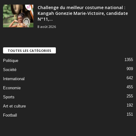
Challenge du meilleur costume national :
Kangah Gonezie Marie-Victoire, candidate
N°11,...
8 août 2026
TOUTES LES CATÉGORIES
1355
Politique
909
Société
642
International
455
Economie
255
Sports
192
Art et culture
151
Football