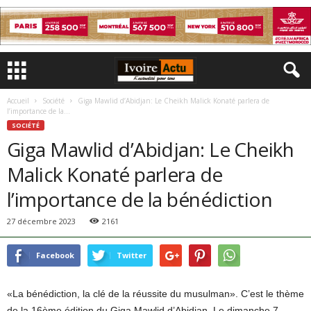
Accueil
Société
Giga Mawlid d’Abidjan: Le Cheikh Malick Konaté parlera de
l’importance de la...
SOCIÉTÉ
Giga Mawlid d’Abidjan: Le Cheikh
Malick Konaté parlera de
l’importance de la bénédiction
27 décembre 2023
2161
Facebook
Twitter
«La bénédiction, la clé de la réussite du musulman». C’est le thème
de la 16ème édition du Giga Mawlid d’Abidjan. Le dimanche 7