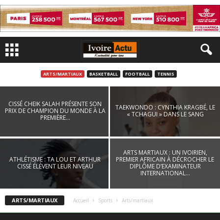
ARTS/MARTIAUX
BASKETBALL
FOOTBALL
TENNIS
9ÈMES JEUX DE LA FRANCOPHONIE : LE
MAROC TERMINE EN TÊTE DU CLASSEMENT
CISSÉ CHEIK SALAH PRÉSENTE SON
TAEKWONDO : CYNTHIA KRAGBÉ, LE
PRIX DE CHAMPION DU MONDE À LA
DES MÉDAILLES
« TCHAGUI » DANS LE SANG
PREMIÈRE...
Admin
-
7 août 2023
ARTS MARTIAUX : UN IVOIRIEN,
ATHLÉTISME : TA LOU ET ARTHUR
PREMIER AFRICAIN À DÉCROCHER LE
CISSÉ ÉLÈVENT LEUR NIVEAU
DIPLÔME D’EXAMINATEUR
INTERNATIONAL...
ARTS/MARTIAUX
Accueil
Sports
Arts/martiaux