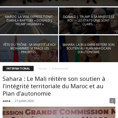
MAROC: LA VOIE EXPRESS TIZNIT-
DONALD J. TRUMP À SA MAJESTÉ LE
DAKHLA BAPTISÉE « DONALD J.
ROI : « LES ÉTATS-UNIS SONT
TRUMP HIGHWAY »
CLAIRS...
FÊTE DU TRÔNE : SA MAJESTÉ LE ROI
SAHARA: LA BULGARIE RÉITÈRE SON
MOHAMMED VI TRACE LES
SOUTIEN AU PLAN MAROCAIN
PRIORITÉS...
D’AUTONOMIE
INTERNATIONAL
Accueil
International
Sahara : Le Mali réitère son soutien à
l’intégrité territoriale du Maroc et au
Plan d’autonomie
asna
-
27 juillet 2026
0