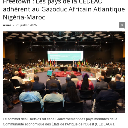
Freetown : Les pays de la CEDEAO
adhèrent au Gazoduc Africain Atlantique
Nigéria-Maroc
asna
-
20 juillet 2026
0
Le sommet des Chefs d'État et de Gouvernement des pays membres de la
Communauté économique des États de l'Afrique de l'Ouest (CEDEAO) a