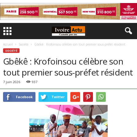
Accueil
Société
Gbêkê : Krofoinsou célèbre son tout premier sous-préfet résident
SOCIÉTÉ
Gbêkê : Krofoinsou célèbre son
tout premier sous-préfet résident
7 juin 2026
937
Facebook
Twitter