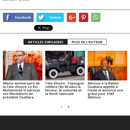
Facebook
Twitter
ARTICLES SIMILAIRES
PLUS DE L'AUTEUR
66ème anniversaire de
Côte d’Ivoire : Yopougon
Adresse à la Nation:
la Côte d’Ivoire: Le Roi
célèbre l’An 66 dans la
Ouattara appelle à
Mohammed VI adresse
ferveur, la solennité et
l’unité et annonce une
ses félicitations au
la fierté nationale
grâce pour 4 661
président Ouattara
détenus