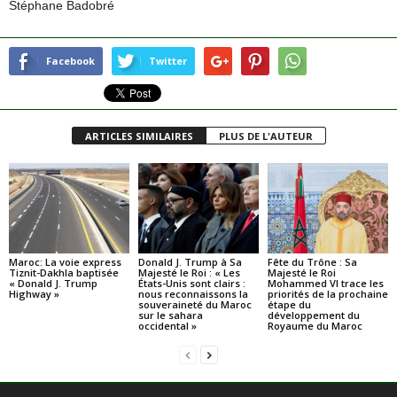
Stéphane Badobré
Facebook
Twitter
ARTICLES SIMILAIRES
PLUS DE L'AUTEUR
Maroc: La voie express
Donald J. Trump à Sa
Fête du Trône : Sa
Tiznit-Dakhla baptisée
Majesté le Roi : « Les
Majesté le Roi
« Donald J. Trump
États-Unis sont clairs :
Mohammed VI trace les
Highway »
nous reconnaissons la
priorités de la prochaine
souveraineté du Maroc
étape du
sur le sahara
développement du
occidental »
Royaume du Maroc