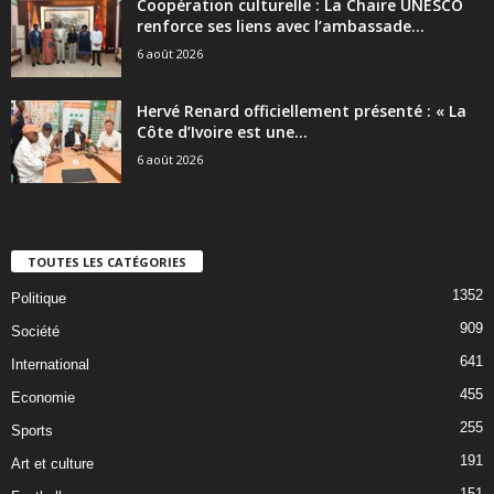
Coopération culturelle : La Chaire UNESCO
renforce ses liens avec l’ambassade...
6 août 2026
Hervé Renard officiellement présenté : « La
Côte d’Ivoire est une...
6 août 2026
TOUTES LES CATÉGORIES
1352
Politique
909
Société
641
International
455
Economie
255
Sports
191
Art et culture
151