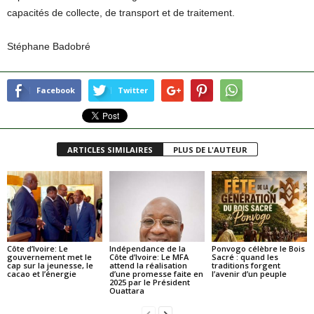
capacités de collecte, de transport et de traitement.
Stéphane Badobré
Facebook
Twitter
ARTICLES SIMILAIRES
PLUS DE L'AUTEUR
Côte d’Ivoire: Le
Indépendance de la
Ponvogo célèbre le Bois
gouvernement met le
Côte d’Ivoire: Le MFA
Sacré : quand les
cap sur la jeunesse, le
attend la réalisation
traditions forgent
cacao et l’énergie
d’une promesse faite en
l’avenir d’un peuple
2025 par le Président
Ouattara