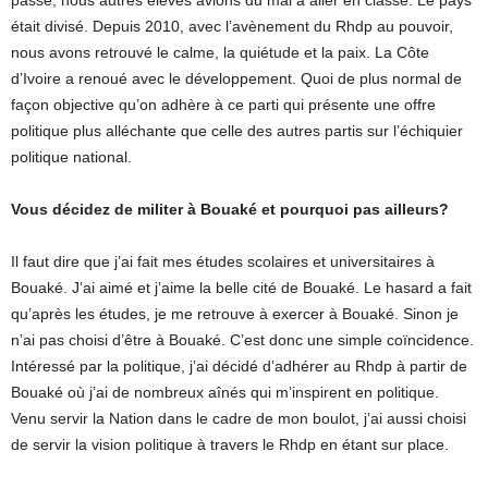
passé, nous autres élèves avions du mal à aller en classe. Le pays
était divisé. Depuis 2010, avec l’avènement du Rhdp au pouvoir,
nous avons retrouvé le calme, la quiétude et la paix. La Côte
d’Ivoire a renoué avec le développement. Quoi de plus normal de
façon objective qu’on adhère à ce parti qui présente une offre
politique plus alléchante que celle des autres partis sur l’échiquier
politique national.
Vous décidez de militer à Bouaké et pourquoi pas ailleurs?
Il faut dire que j’ai fait mes études scolaires et universitaires à
Bouaké. J’ai aimé et j’aime la belle cité de Bouaké. Le hasard a fait
qu’après les études, je me retrouve à exercer à Bouaké. Sinon je
n’ai pas choisi d’être à Bouaké. C’est donc une simple coïncidence.
Intéressé par la politique, j’ai décidé d’adhérer au Rhdp à partir de
Bouaké où j’ai de nombreux aînés qui m’inspirent en politique.
Venu servir la Nation dans le cadre de mon boulot, j’ai aussi choisi
de servir la vision politique à travers le Rhdp en étant sur place.