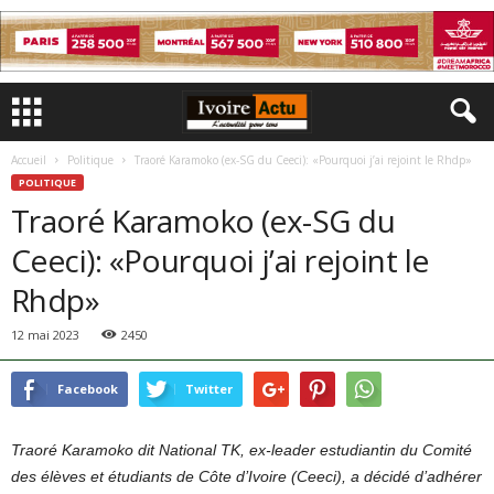
Accueil
Politique
Traoré Karamoko (ex-SG du Ceeci): «Pourquoi j’ai rejoint le Rhdp»
POLITIQUE
Traoré Karamoko (ex-SG du
Ceeci): «Pourquoi j’ai rejoint le
Rhdp»
12 mai 2023
2450
Facebook
Twitter
Traoré Karamoko dit National TK, ex-leader estudiantin du Comité
des élèves et étudiants de Côte d’Ivoire (Ceeci), a décidé d’adhérer