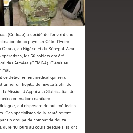
st (Cedeao) a décidé de l’envoi d’une
ilisation de ce pays. La Côte d’Ivoire
 du Ghana, du Nigéria et du Sénégal. Avant
 opérations, les 50 soldats ont été
néral des Armées (CEMGA). C’était au
7 mai.
nt ce détachement médical qui sera
t armer un hôpital de niveau 2 afin de
 la Mission d’Appui à la Stabilisation de
ocales en matière sanitaire.
iologue, qui disposera de huit médecins
rs. Ces spécialistes de la santé seront
s par un groupe de combat de douze
uré 40 jours au cours desquels, ils ont