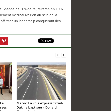
 Shabba de l’Ex-Zaïre, réitérée en 1997
iement médical ivoirien au sein de la
t affirmer un leadership conquérant des
 La
Maroc: La voie express Tiznit-
 ses
Dakhla baptisée « Donald J.