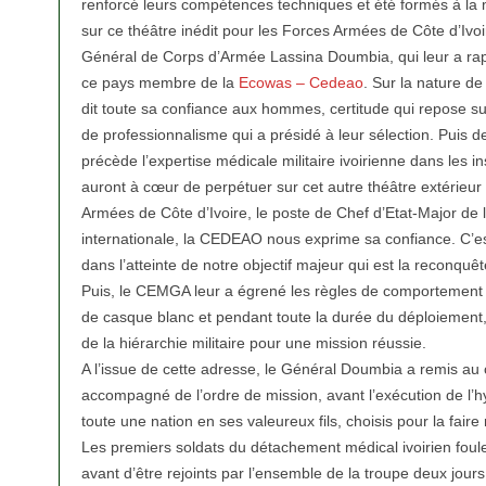
renforcé leurs compétences techniques et été formés à la 
sur ce théâtre inédit pour les Forces Armées de Côte d’Ivoir
Général de Corps d’Armée Lassina Doumbia, qui leur a ra
ce pays membre de la
Ecowas – Cedeao
. Sur la nature de 
dit toute sa confiance aux hommes, certitude qui repose sur 
de professionnalisme qui a présidé à leur sélection. Puis d
précède l’expertise médicale militaire ivoirienne dans les
auront à cœur de perpétuer sur cet autre théâtre extérieur
Armées de Côte d’Ivoire, le poste de Chef d’Etat-Major de la
internationale, la CEDEAO nous exprime sa confiance. C’e
dans l’atteinte de notre objectif majeur qui est la reconquêt
Puis, le CEMGA leur a égrené les règles de comportement qu
de casque blanc et pendant toute la durée du déploiement,
de la hiérarchie militaire pour une mission réussie.
A l’issue de cette adresse, le Général Doumbia a remis au
accompagné de l’ordre de mission, avant l’exécution de l’h
toute une nation en ses valeureux fils, choisis pour la faire
Les premiers soldats du détachement médical ivoirien foule
avant d’être rejoints par l’ensemble de la troupe deux jours