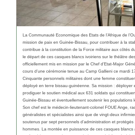
La Communauté Economique des Etats de l’Afrique de l’Oue
mission de paix en Guinée-Bissau, pour contribuer à la stab
contribue à la constitution de la Force militaire aux côtés
le départ de ces casques blancs ivoiriens sur le théâtre des
officiellement mis en mission par le Chef d’Etat-Major Gé
cours d’une cérémonie tenue au Camp Gallieni ce mardi 1
Cinquante personnels militaires dont une femme constitue
déployé en terre bissau-guinéenne. Sa mission : déployer e
prodiguer le soutien médical aux 631 soldats qui constituent
Guinée-Bissau et éventuellement soutenir les populations l
Son chef est le médecin-lieutenant-colonel FOUE Ange, rad
généralistes et spécialistes ainsi que de vingt-deux infirmie
soutenus par sept personnels d’administration et protégé
hommes. La montée en puissance de ces casques blancs a d