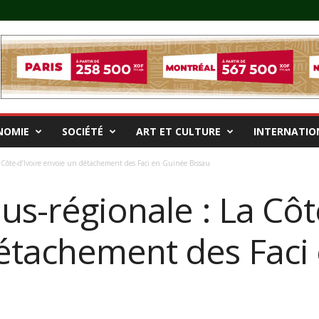
NOMIE
SOCIÉTÉ
ART ET CULTURE
INTERNATIO
La Côte-d’Ivoire envoie un détachement des Faci en Guinée Bissau
ous-régionale : La Côt
étachement des Faci