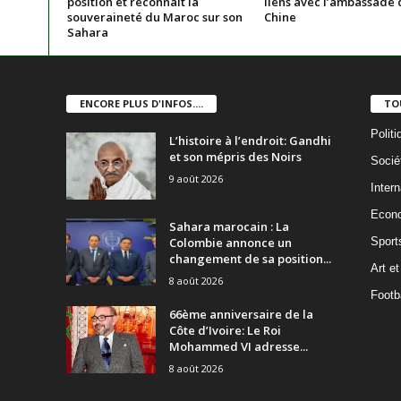
position et reconnaît la
liens avec l’ambassade 
souveraineté du Maroc sur son
Chine
Sahara
ENCORE PLUS D'INFOS....
TO
Politi
L’histoire à l’endroit: Gandhi
et son mépris des Noirs
Socié
9 août 2026
Intern
Econ
Sahara marocain : La
Colombie annonce un
Sport
changement de sa position...
Art et
8 août 2026
Footba
66ème anniversaire de la
Côte d’Ivoire: Le Roi
Mohammed VI adresse...
8 août 2026