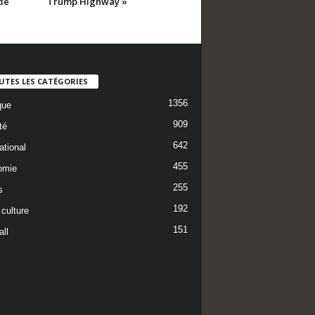
de
Trump Highway »
UTES LES CATÉGORIES
1356
que
909
té
642
ational
455
omie
255
s
192
 culture
151
ll