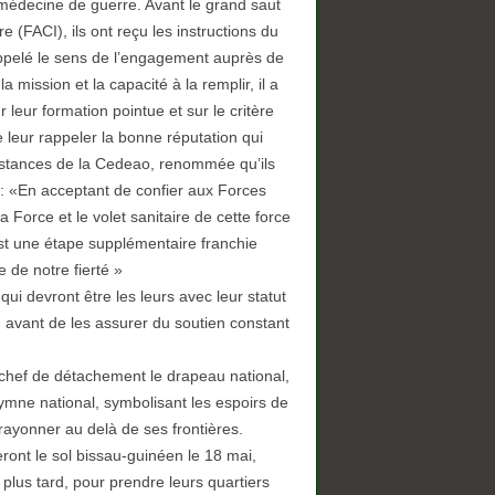
médecine de guerre. Avant le grand saut
e (FACI), ils ont reçu les instructions du
ppelé le sens de l’engagement auprès de
la mission et la capacité à la remplir, il a
leur formation pointue et sur le critère
e leur rappeler la bonne réputation qui
 instances de la Cedeao, renommée qu’ils
 : «En acceptant de confier aux Forces
 Force et le volet sanitaire de cette force
st une étape supplémentaire franchie
e de notre fierté »
i devront être les leurs avec leur statut
 avant de les assurer du soutien constant
 chef de détachement le drapeau national,
ymne national, symbolisant les espoirs de
 rayonner au delà de ses frontières.
ront le sol bissau-guinéen le 18 mai,
 plus tard, pour prendre leurs quartiers