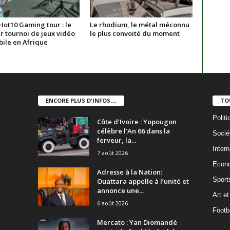
 Hot10 Gaming tour : le
Le rhodium, le métal méconnu
r tournoi de jeux vidéo
le plus convoité du moment
bile en Afrique
ENCORE PLUS D'INFOS....
TO
Politi
Côte d’Ivoire : Yopougon
célèbre l’An 66 dans la
Socié
ferveur, la...
Intern
7 août 2026
Econ
Adresse à la Nation:
Sport
Ouattara appelle à l’unité et
annonce une...
Art et
6 août 2026
Footba
Mercato : Yan Diomandé