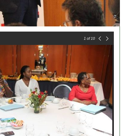
1
of 10