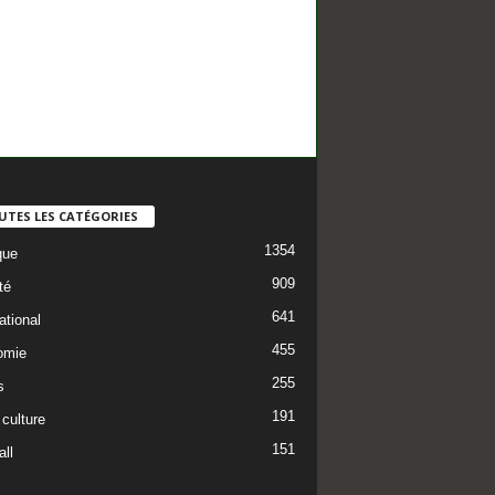
UTES LES CATÉGORIES
1354
que
909
té
641
ational
455
omie
255
s
191
 culture
151
ll