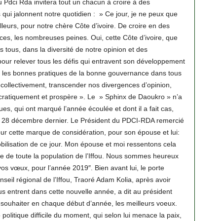
u Pdci Rda invitera tout un chacun à croire à des
 qui jalonnent notre quotidien : » Ce jour, je ne peux que
leurs, pour notre chère Côte d’ivoire. De croire en des
ces, les nombreuses peines. Oui, cette Côte d’ivoire, que
tous, dans la diversité de notre opinion et des
ur relever tous les défis qui entravent son développement
t les bonnes pratiques de la bonne gouvernance dans tous
collectivement, transcender nos divergences d’opinion,
ocratiquement et prospère ». Le » Sphinx de Daoukro » n’a
ques, qui ont marqué l’année écoulée et dont il a fait cas,
 le 28 décembre dernier. Le Président du PDCI-RDA remercié
pour cette marque de considération, pour son épouse et lui:
bilisation de ce jour. Mon épouse et moi ressentons cela
 de toute la population de l’Iffou. Nous sommes heureux
vos vœux, pour l’année 2019″. Bien avant lui, le porte
seil régional de l’Iffou, Traoré Adam Kolia, après avoir
us entrent dans cette nouvelle année, a dit au président
ui souhaiter en chaque début d’année, les meilleurs voeux.
 politique difficile du moment, qui selon lui menace la paix,