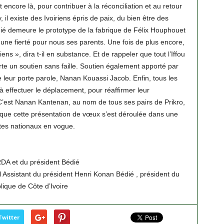
t encore là, pour contribuer à la réconciliation et au retour
il existe des Ivoiriens épris de paix, du bien être des
 Bédié demeure le prototype de la fabrique de Félix Houphouet
une fierté pour nous ses parents. Une fois de plus encore,
riens », dira t-il en substance. Et de rappeler que tout l’Iffou
orte un soutien sans faille. Soutien également apporté par
 de leur porte parole, Nanan Kouassi Jacob. Enfin, tous les
à effectuer le déplacement, pour réaffirmer leur
’est Nanan Kantenan, au nom de tous ses pairs de Prikro,
ler que cette présentation de vœux s’est déroulée dans une
stes nationaux en vogue.
DA et du président Bédié
 Assistant du président Henri Konan Bédié , président du
ique de Côte d’Ivoire
Twitter