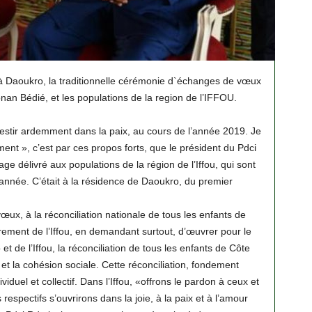
 à Daoukro, la traditionnelle cérémonie d`échanges de vœux
an Bédié, et les populations de la region de l’IFFOU.
vestir ardemment dans la paix, au cours de l’année 2019. Je
ment », c’est par ces propos forts, que le président du Pdci
 délivré aux populations de la région de l’Iffou, qui sont
année. C’était à la résidence de Daoukro, du premier
ux, à la réconciliation nationale de tous les enfants de
èrement de l’Iffou, en demandant surtout, d’œuvrer pour le
 de l’Iffou, la réconciliation de tous les enfants de Côte
 et la cohésion sociale. Cette réconciliation, fondement
iduel et collectif. Dans l’Iffou, «offrons le pardon à ceux et
respectifs s’ouvrirons dans la joie, à la paix et à l’amour