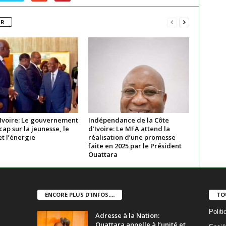
UR
’Ivoire: Le gouvernement
Indépendance de la Côte
cap sur la jeunesse, le
d’Ivoire: Le MFA attend la
t l’énergie
réalisation d’une promesse
faite en 2025 par le Président
Ouattara
ENCORE PLUS D'INFOS....
TO
Politi
Adresse à la Nation:
Ouattara appelle à l’unité et