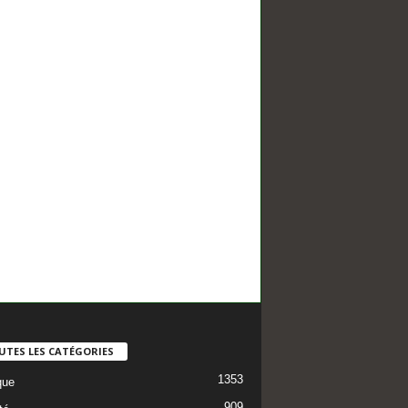
UTES LES CATÉGORIES
1353
que
909