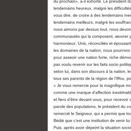
du prochain», a-il exhorté. Le président d
lendemains heureux, malgré les difficultés
vous dire, de croire à des lendemains meil
lendemains meilleurs, malgré les souffran
nous aimons par dessus tout, nous devons 
communautés qui la composent, œuvrer po
harmonieux. Unis, réconciliés et épousan
les domaines de la nation, nous pourrons 
pour asseoir une nation forte, riche dém
pas voulu revenir sur les faits socio politi
selon lui, dans son discours à la nation,
tous ses parents de la région de l’Iffou, 
« Je vous remercie pour la magnifique mo
comme une marque d’affection inestimable
et fiers d’être devant vous, pour recevoir 
parole des populations, le président du con
remercié le Seigneur, qui a permis que to
Bédié que c’est une institution de venir l
Puis, après avoir dépeint la situation socio