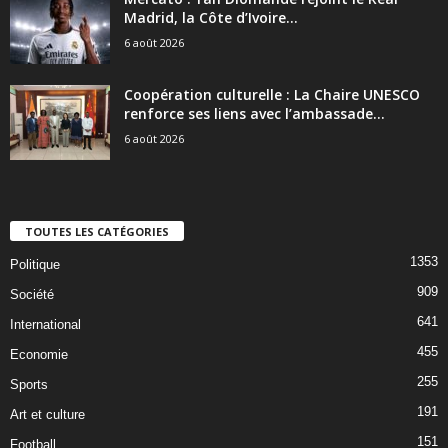
Madrid, la Côte d’Ivoire...
6 août 2026
Coopération culturelle : La Chaire UNESCO
renforce ses liens avec l’ambassade...
6 août 2026
TOUTES LES CATÉGORIES
1353
Politique
909
Société
641
International
455
Economie
255
Sports
191
Art et culture
151
Football