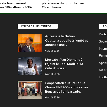
s de financement
plateforme du quotidien en
on 480 milliards FCFA
Côte d’Ivoire
ENCORE PLUS D'INFOS....
TO
Politi
Adresse à la Nation:
Ouattara appelle à l’unité et
Socié
annonce une...
Intern
6 août 2026
Econ
Mercato : Yan Diomandé
Sport
rejoint le Real Madrid, la
Côte d’Ivoire...
Art et
6 août 2026
Footba
Coopération culturelle : La
Chaire UNESCO renforce ses
liens avec l’ambassade...
6 août 2026