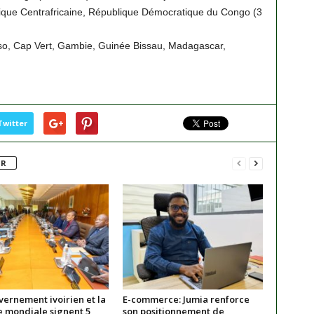
lique Centrafricaine, République Démocratique du Congo (3
aso, Cap Vert, Gambie, Guinée Bissau, Madagascar,
Twitter
UR
vernement ivoirien et la
E-commerce: Jumia renforce
 mondiale signent 5
son positionnement de