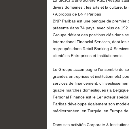
La BICICI a une activité RSE (Responsabili
divers domaines : les arts et la culture, la
• A propos de BNP Paribas
BNP Paribas est une banque de premier pl
présente dans 74 pays, avec plus de 192 
Groupe détient des positions clés dans se
International Financial Services, dont les
regroupés dans Retail Banking & Services, 
clientèles Entreprises et Institutionnels.
Le Groupe accompagne l’ensemble de ses c
grandes entreprises et institutionnels) pou
services de financement, d’investissement
quatre marchés domestiques (la Belgique, 
Personal Finance est le 1er acteur spécia
Paribas développe également son modèle 
méditerranéen, en Turquie, en Europe de l
Dans ses activités Corporate & Institution