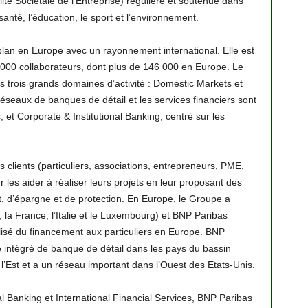
té Sociétale de l’Entreprise) régulière et soutenue dans
 santé, l’éducation, le sport et l’environnement.
an en Europe avec un rayonnement international. Elle est
000 collaborateurs, dont plus de 146 000 en Europe. Le
s trois grands domaines d’activité : Domestic Markets et
 réseaux de banques de détail et les services financiers sont
et Corporate & Institutional Banking, centré sur les
lients (particuliers, associations, entrepreneurs, PME,
r les aider à réaliser leurs projets en leur proposant des
, d’épargne et de protection. En Europe, le Groupe a
la France, l’Italie et le Luxembourg) et BNP Paribas
lisé du financement aux particuliers en Europe. BNP
intégré de banque de détail dans les pays du bassin
’Est et a un réseau important dans l’Ouest des Etats-Unis.
al Banking et International Financial Services, BNP Paribas