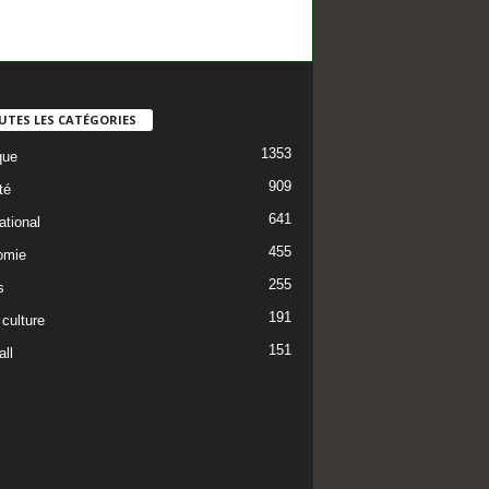
UTES LES CATÉGORIES
1353
que
909
té
641
ational
455
omie
255
s
191
 culture
151
ll