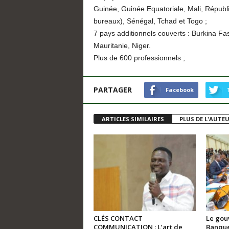
Guinée, Guinée Equatoriale, Mali, Répub
bureaux), Sénégal, Tchad et Togo ;
7 pays additionnels couverts : Burkina F
Mauritanie, Niger.
Plus de 600 professionnels ;
PARTAGER
Facebook
ARTICLES SIMILAIRES
PLUS DE L'AUTE
CLÉS CONTACT
Le gou
COMMUNICATION : L’art de
Banque