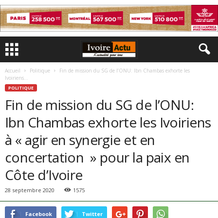
Accueil
Politique
Fin de mission du SG de l’ONU: Ibn Chambas exhorte les
Ivoiriens...
POLITIQUE
Fin de mission du SG de l’ONU:
Ibn Chambas exhorte les Ivoiriens
à « agir en synergie et en
concertation » pour la paix en
Côte d’Ivoire
28 septembre 2020
1575
Facebook
Twitter