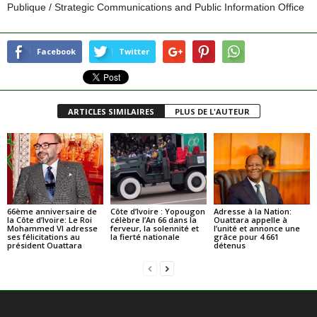
Publique / Strategic Communications and Public Information Office
Facebook
Twitter
ARTICLES SIMILAIRES
PLUS DE L'AUTEUR
66ème anniversaire de
Côte d’Ivoire : Yopougon
Adresse à la Nation:
la Côte d’Ivoire: Le Roi
célèbre l’An 66 dans la
Ouattara appelle à
Mohammed VI adresse
ferveur, la solennité et
l’unité et annonce une
ses félicitations au
la fierté nationale
grâce pour 4 661
président Ouattara
détenus