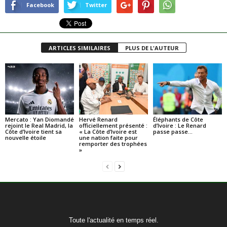
Facebook
Twitter
ARTICLES SIMILAIRES
PLUS DE L'AUTEUR
Mercato : Yan Diomandé
Hervé Renard
Éléphants de Côte
rejoint le Real Madrid, la
officiellement présenté :
d’Ivoire : Le Renard
Côte d’Ivoire tient sa
« La Côte d’Ivoire est
passe passe…
nouvelle étoile
une nation faite pour
remporter des trophées
»
Toute l'actualité en temps réel.