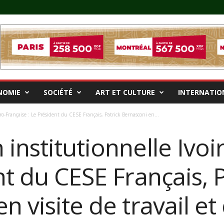
NOMIE
SOCIÉTÉ
ART ET CULTURE
INTERNATIO
ro-Française : Le Président du CESE Français, Patrick Bernasconi en...
institutionnelle Ivoi
nt du CESE Français, P
n visite de travail et