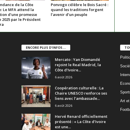
ndance de la Côte
Ponvogo célèbre le Bois Sacré :
e: Le MFA attend la
quand les traditions forgent
ation d’une promesse
l’avenir d’un peuple
n 2025 par le Président
ra
ENCORE PLUS D'INFOS....
TO
Politi
Mercato : Yan Diomandé
rejoint le Real Madrid, la
Socié
Côte d’Ivoire...
Intern
6 août 2026
Econ
Coopération culturelle : La
Sport
Chaire UNESCO renforce ses
liens avec l’ambassade...
Art et
6 août 2026
Footba
Hervé Renard officiellement
présenté : « La Côte d’Ivoire
est une...