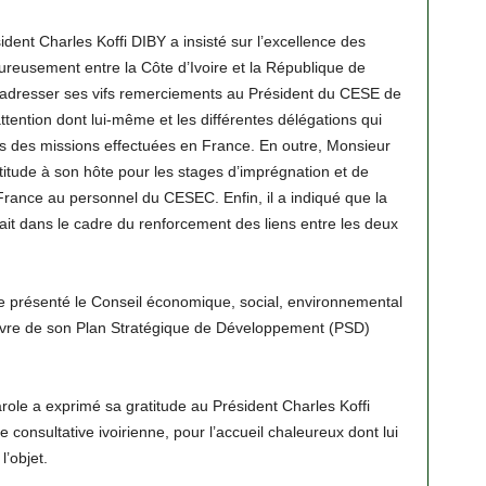
dent Charles Koffi DIBY a insisté sur l’excellence des
eureusement entre la Côte d’Ivoire et la République de
adresser ses vifs remerciements au Président du CESE de
ention dont lui-même et les différentes délégations qui
s des missions effectuées en France. En outre, Monsieur
titude à son hôte pour les stages d’imprégnation et de
France au personnel du CESEC. Enfin, il a indiqué que la
it dans le cadre du renforcement des liens entre les deux
re présenté le Conseil économique, social, environnemental
n œuvre de son Plan Stratégique de Développement (PSD)
le a exprimé sa gratitude au Président Charles Koffi
onsultative ivoirienne, pour l’accueil chaleureux dont lui
l’objet.