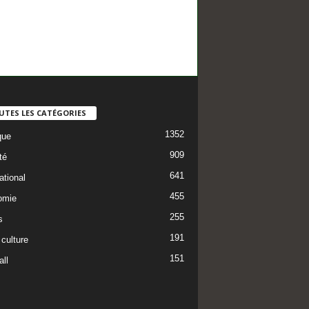
UTES LES CATÉGORIES
1352
que
909
té
641
ational
455
omie
255
s
191
 culture
151
ll