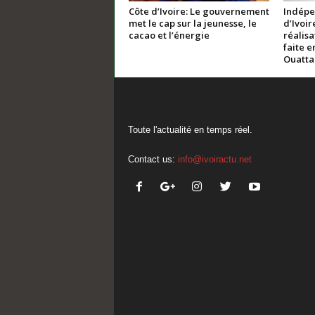
Côte d’Ivoire: Le gouvernement
Indépe
met le cap sur la jeunesse, le
d’Ivoir
cacao et l’énergie
réalis
faite e
Ouatta
Toute l'actualité en temps réel.
Contact us:
info@ivoiractu.net