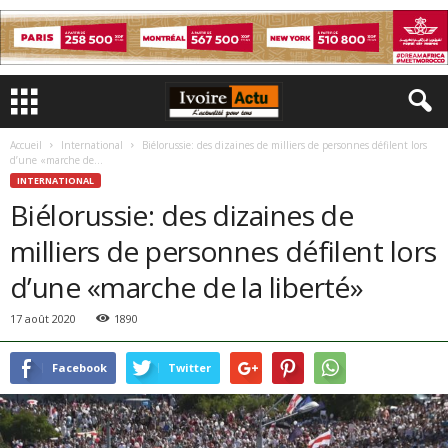
Accueil
International
Biélorussie: des dizaines de milliers de personnes défilent lors
d’une «marche de...
INTERNATIONAL
Biélorussie: des dizaines de
milliers de personnes défilent lors
d’une «marche de la liberté»
17 août 2020
1890
Facebook
Twitter