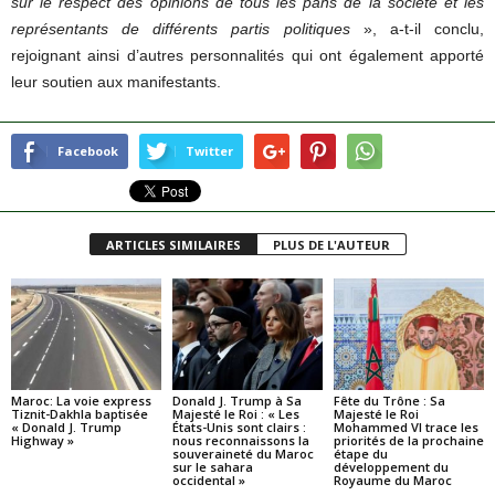
sur le respect des opinions de tous les pans de la société et les
représentants de différents partis politiques
», a-t-il conclu,
rejoignant ainsi d’autres personnalités qui ont également apporté
leur soutien aux manifestants.
Facebook
Twitter
ARTICLES SIMILAIRES
PLUS DE L'AUTEUR
Maroc: La voie express
Donald J. Trump à Sa
Fête du Trône : Sa
Tiznit-Dakhla baptisée
Majesté le Roi : « Les
Majesté le Roi
« Donald J. Trump
États-Unis sont clairs :
Mohammed VI trace les
Highway »
nous reconnaissons la
priorités de la prochaine
souveraineté du Maroc
étape du
sur le sahara
développement du
occidental »
Royaume du Maroc