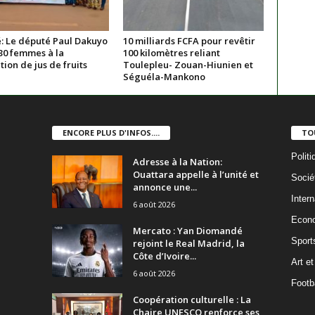
: Le député Paul Dakuyo
10 milliards FCFA pour revêtir
30 femmes à la
100 kilomètres reliant
ion de jus de fruits
Toulepleu- Zouan-Hiunien et
Séguéla-Mankono
ENCORE PLUS D'INFOS....
TO
Politi
Adresse à la Nation:
Ouattara appelle à l’unité et
Socié
annonce une...
Intern
6 août 2026
Econ
Mercato : Yan Diomandé
Sport
rejoint le Real Madrid, la
Côte d’Ivoire...
Art et
6 août 2026
Footba
Coopération culturelle : La
Chaire UNESCO renforce ses