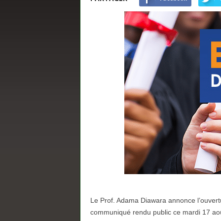
s
Le Prof. Adama Diawara annonce l’ouvertu
communiqué rendu public ce mardi 17 août