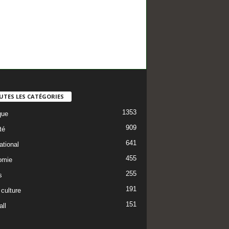
UTES LES CATÉGORIES
1353
que
909
té
641
ational
455
omie
255
s
191
 culture
151
ll