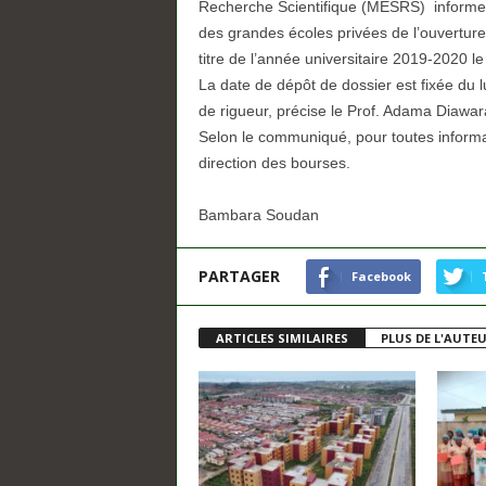
Recherche Scientifique (MESRS) informe to
des grandes écoles privées de l’ouvertur
titre de l’année universitaire 2019-2020 l
La date de dépôt de dossier est fixée du
de rigueur, précise le Prof. Adama Diawar
Selon le communiqué, pour toutes informati
direction des bourses.
Bambara Soudan
PARTAGER
Facebook
ARTICLES SIMILAIRES
PLUS DE L'AUTE