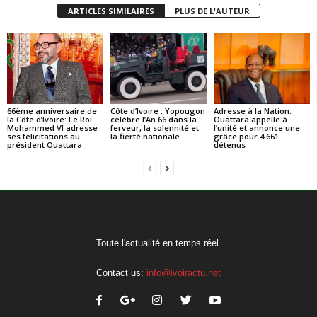
ARTICLES SIMILAIRES
PLUS DE L'AUTEUR
66ème anniversaire de
Côte d’Ivoire : Yopougon
Adresse à la Nation:
la Côte d’Ivoire: Le Roi
célèbre l’An 66 dans la
Ouattara appelle à
Mohammed VI adresse
ferveur, la solennité et
l’unité et annonce une
ses félicitations au
la fierté nationale
grâce pour 4 661
président Ouattara
détenus
Toute l'actualité en temps réel.
Contact us:
info@ivoiractu.net