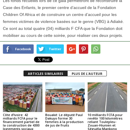
Les fonds recueillis lors de ce gala permettront de reconstruire la
Case des Enfants, le premier centre d’accueil de la Fondation
Children Of Africa et de construire un centre d’accueil pour les
femmes victimes de violence basées sur le genre (VBG) à Adiaké.
Ce sont au total quatre (04) milliards F CFA que la Fondation doit
mobiliser au cours de cette soirée, pour réaliser ces deux projets.
Facebook
Twitter
ARTICLES SIMILAIRES
PLUS DE L'AUTEUR
Côte d’Ivoire: 42
Bouaké: Le député Paul
10 milliards FCFA pour
milliards FCFA pour le
Dakuyo forme 30
revêtir 100 kilomètres
financement partiel de
femmes à la production
reliant Toulepleu-
la construction de 4300
de jus de fruits
Zouan-Hiunien et
logements sociaux
Séguéla-Mankono