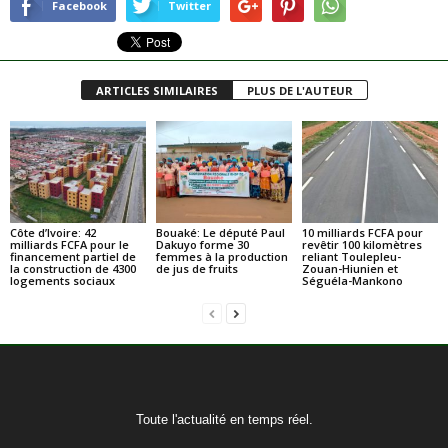
Facebook
Twitter
ARTICLES SIMILAIRES
PLUS DE L'AUTEUR
Côte d’Ivoire: 42
Bouaké: Le député Paul
10 milliards FCFA pour
milliards FCFA pour le
Dakuyo forme 30
revêtir 100 kilomètres
financement partiel de
femmes à la production
reliant Toulepleu-
la construction de 4300
de jus de fruits
Zouan-Hiunien et
logements sociaux
Séguéla-Mankono
Toute l'actualité en temps réel.