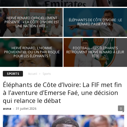
HERVÉ RENARD OFFICIELLEMENT
ÉLÉPHANTS DE CÔTE D’IVOIRE : LE
PRÉSENTÉ : « LA CÔTE D’IVOIRE EST
RENARD PASSE PASSE…
UNE NATION FAITE...
HERVÉ RENARD, L’HOMME
FOOTBALL – LES ÉLÉPHANTS
PROVIDENTIEL OU UN PARI RISQUÉ
RETROUVENT HERVÉ RENARD À LEUR
POUR LES ÉLÉPHANTS ?
TÊTE
SPORTS
Accueil
Sports
Éléphants de Côte d’Ivoire: La FIF met fin
à l’aventure d’Emerse Faé, une décision
qui relance le débat
asna
-
31 juillet 2026
0