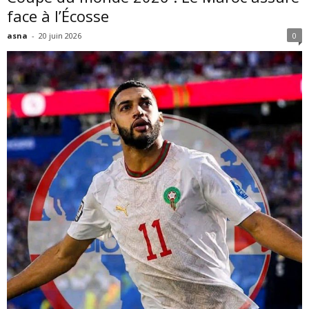
face à l’Écosse
asna
-
20 juin 2026
0