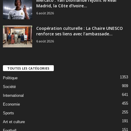
Mercato : Yan Diomandé rejoint le Real
Madrid, la Côte d’Ivoire...
6 août 2026
Coopération culturelle : La Chaire UNESCO
renforce ses liens avec l’ambassade...
6 août 2026
TOUTES LES CATÉGORIES
1353
Politique
909
Société
641
International
455
Economie
255
Sports
191
Art et culture
151
Football