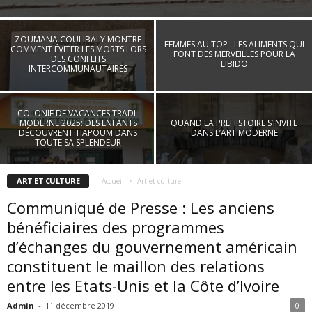
ZOUMANA COULIBALY MONTRE
FEMMES AU TOP : LES ALIMENTS QUI
COMMENT ÉVITER LES MORTS LORS
FONT DES MERVEILLES POUR LA
DES CONFLITS
LIBIDO
INTERCOMMUNAUTAIRES
COLONIE DE VACANCES TRADI-
MODERNE 2025: DES ENFANTS
QUAND LA PRÉHISTOIRE S’INVITE
DÉCOUVRENT TIAPOUM DANS
DANS L’ART MODERNE
TOUTE SA SPLENDEUR
ART ET CULTURE
Accueil
Art et culture
Communiqué de Presse : Les anciens
bénéficiaires des programmes
d’échanges du gouvernement américain
constituent le maillon des relations
entre les Etats-Unis et la Côte d’Ivoire
Admin
-
11 décembre 2019
0