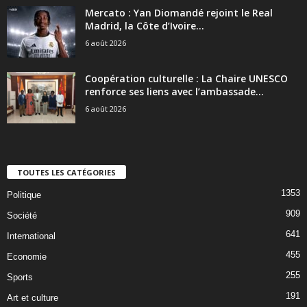
Mercato : Yan Diomandé rejoint le Real
Madrid, la Côte d’Ivoire...
6 août 2026
Coopération culturelle : La Chaire UNESCO
renforce ses liens avec l’ambassade...
6 août 2026
TOUTES LES CATÉGORIES
1353
Politique
909
Société
641
International
455
Economie
255
Sports
191
Art et culture