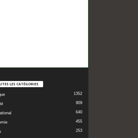
UTES LES CATÉGORIES
1352
que
909
té
640
ational
455
omie
253
s