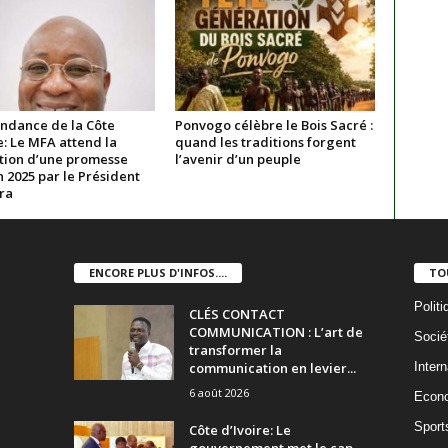
ndance de la Côte
Ponvogo célèbre le Bois Sacré :
e: Le MFA attend la
quand les traditions forgent
ation d’une promesse
l’avenir d’un peuple
n 2025 par le Président
ra
ENCORE PLUS D'INFOS....
TO
Politi
CLÉS CONTACT
COMMUNICATION : L’art de
Socié
transformer la
communication en levier...
Intern
6 août 2026
Econ
Sport
Côte d’Ivoire: Le
gouvernement met le cap