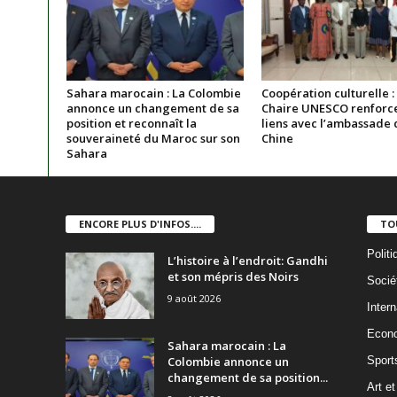
Sahara marocain : La Colombie
Coopération culturelle :
annonce un changement de sa
Chaire UNESCO renforce
position et reconnaît la
liens avec l’ambassade 
souveraineté du Maroc sur son
Chine
Sahara
ENCORE PLUS D'INFOS....
TO
Politi
L’histoire à l’endroit: Gandhi
et son mépris des Noirs
Socié
9 août 2026
Intern
Econ
Sahara marocain : La
Colombie annonce un
Sport
changement de sa position...
Art et