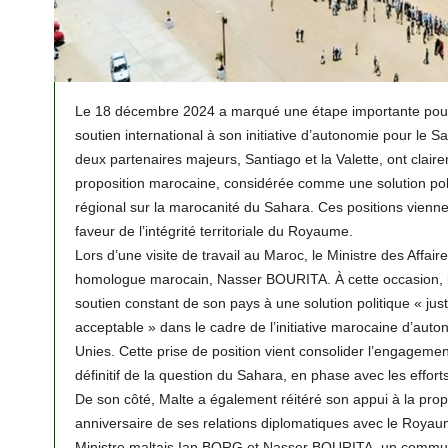
Le 18 décembre 2024 a marqué une étape importante pour 
soutien international à son initiative d’autonomie pour le 
deux partenaires majeurs, Santiago et la Valette, ont clair
proposition marocaine, considérée comme une solution polit
régional sur la marocanité du Sahara. Ces positions viennen
faveur de l’intégrité territoriale du Royaume.
Lors d’une visite de travail au Maroc, le Ministre des Affai
homologue marocain, Nasser BOURITA. À cette occasion, le
soutien constant de son pays à une solution politique « ju
acceptable » dans le cadre de l’initiative marocaine d’au
Unies. Cette prise de position vient consolider l’engageme
définitif de la question du Sahara, en phase avec les effor
De son côté, Malte a également réitéré son appui à la pro
anniversaire de ses relations diplomatiques avec le Royaume
Ministre maltais Ian BORG et Nasser BOURITA, un communiq