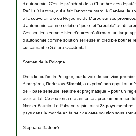
d’autonomie. C’est le président de la Chambre des député
RaúlLuísLatorre, qui a fait l’annonce mardi à Genève, le s
à la souveraineté du Royaume du Maroc sur ses provinces d
d’autonomie comme solution “juste” et “crédible” au différ
Ces soutiens comme bien d’autres réaffirment un large app
d’autonomie comme solution sérieuse et crédible pour le règl
concernant le Sahara Occidental.
Soutien de la Pologne
Dans la foulée, la Pologne, par la voix de son vice-premier 
étrangères, Radosław Sikorski, a exprimé son appui au mê
de « base sérieuse, réaliste et pragmatique » pour un règl
occidental. Ce soutien a été annoncé après un entretien t
Nasser Bourita. La Pologne rejoint ainsi 23 pays membres
pays dans le monde en faveur de cette solution sous souv
Stéphane Badobré