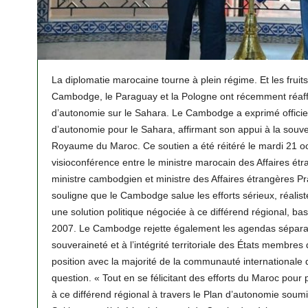
La diplomatie marocaine tourne à plein régime. Et les fruit
Cambodge, le Paraguay et la Pologne ont récemment réaff
d’autonomie sur le Sahara. Le Cambodge a exprimé officie
d’autonomie pour le Sahara, affirmant son appui à la souverai
Royaume du Maroc. Ce soutien a été réitéré le mardi 21 oc
visioconférence entre le ministre marocain des Affaires étr
ministre cambodgien et ministre des Affaires étrangères 
souligne que le Cambodge salue les efforts sérieux, réalis
une solution politique négociée à ce différend régional, b
2007. Le Cambodge rejette également les agendas séparatis
souveraineté et à l’intégrité territoriale des États membres
position avec la majorité de la communauté internationale qu
question. « Tout en se félicitant des efforts du Maroc pour 
à ce différend régional à travers le Plan d’autonomie sou