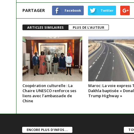
PARTAGER
Facebook
Twitter
ARTICLES SIMILAIRES
PLUS DE L'AUTEUR
Coopération culturelle : La
Maroc: La voie express T
Chaire UNESCO renforce ses
Dakhla baptisée « Donald
liens avec l’ambassade de
Trump Highway »
Chine
ENCORE PLUS D'INFOS....
TO