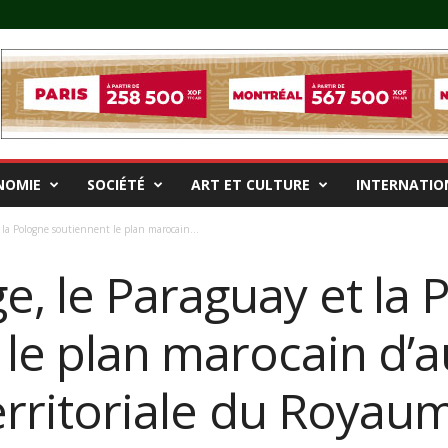
NOMIE
SOCIÉTÉ
ART ET CULTURE
INTERNATIO
la Pologne soutiennent le plan marocain...
, le Paraguay et la 
 le plan marocain d’
territoriale du Royau