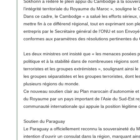
Sokhonn a réitéré le plein appui du Cambodge à la souvera
l’intégrité territoriale du Royaume du Maroc », souligne l
Dans ce cadre, le Cambodge « a salué les efforts sérieux, 
mettre fin à ce différend régional, tout en exprimant son ple
entrepris par le Secrétaire général de l’ONU et son Envoyé
conformes aux paramètres des résolutions pertinentes du Co
Les deux ministres ont insisté que « les menaces posées par
politique et à la stabilité dans de nombreuses régions sont
terroristes et les groupes extrémistes », soulignant ainsi 
les groupes séparatistes et les groupes terroristes, dont l
plusieurs régions du monde.
Ce nouveau soutien clair au Plan marocain d’autonomie et à l
du Royaume par un pays important de l’Asie du Sud-Est rejoi
communauté internationale qui appuie la position légitim
Soutien du Paraguay
Le Paraguay a officiellement reconnu la souveraineté du 
intention d’ouvrir un consulat dans la région, marquant ai