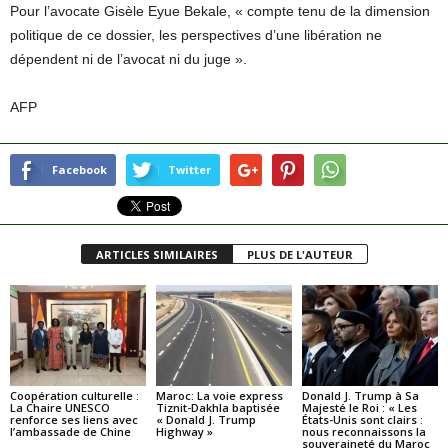
Pour l’avocate Gisèle Eyue Bekale, « compte tenu de la dimension
politique de ce dossier, les perspectives d’une libération ne
dépendent ni de l’avocat ni du juge ».
AFP
Facebook
Twitter
ARTICLES SIMILAIRES
PLUS DE L'AUTEUR
Coopération culturelle :
Maroc: La voie express
Donald J. Trump à Sa
La Chaire UNESCO
Tiznit-Dakhla baptisée
Majesté le Roi : « Les
renforce ses liens avec
« Donald J. Trump
États-Unis sont clairs :
l’ambassade de Chine
Highway »
nous reconnaissons la
souveraineté du Maroc