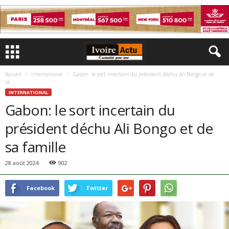
Accueil
International
Gabon: le sort incertain du président déchu Ali Bongo et de
sa...
INTERNATIONAL
Gabon: le sort incertain du
président déchu Ali Bongo et de
sa famille
28 août 2024
902
Facebook
Twitter