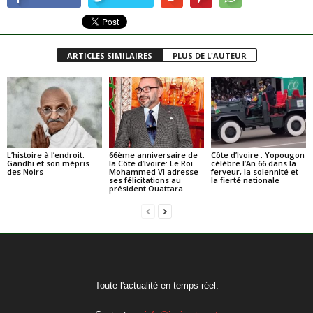
ARTICLES SIMILAIRES
PLUS DE L'AUTEUR
L’histoire à l’endroit:
66ème anniversaire de
Côte d’Ivoire : Yopougon
Gandhi et son mépris
la Côte d’Ivoire: Le Roi
célèbre l’An 66 dans la
des Noirs
Mohammed VI adresse
ferveur, la solennité et
ses félicitations au
la fierté nationale
président Ouattara
Toute l'actualité en temps réel.