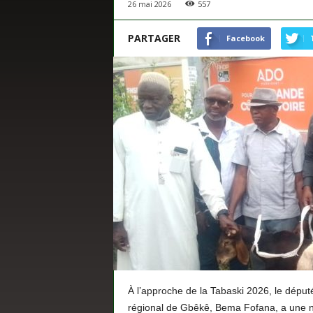
26 mai 2026
557
s
PARTAGER
Facebook
À l’approche de la Tabaski 2026, le dépu
régional de Gbêkê, Bema Fofana, a une nou