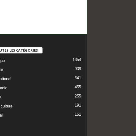
UTES LES CATÉGORIES
1354
que
909
té
641
ational
455
omie
255
s
191
 culture
151
ll