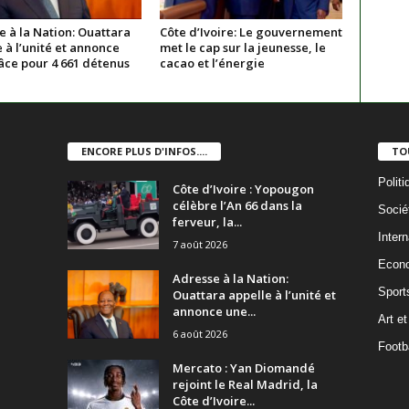
 à la Nation: Ouattara
Côte d’Ivoire: Le gouvernement
 à l’unité et annonce
met le cap sur la jeunesse, le
âce pour 4 661 détenus
cacao et l’énergie
ENCORE PLUS D'INFOS....
TO
Politi
Côte d’Ivoire : Yopougon
célèbre l’An 66 dans la
Socié
ferveur, la...
Intern
7 août 2026
Econ
Adresse à la Nation:
Sport
Ouattara appelle à l’unité et
annonce une...
Art et
6 août 2026
Footba
Mercato : Yan Diomandé
rejoint le Real Madrid, la
Côte d’Ivoire...