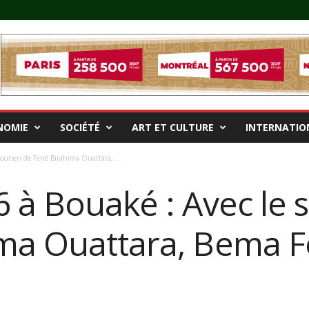
NOMIE
SOCIÉTÉ
ART ET CULTURE
INTERNATIO
soutien de Tené Birahima Ouattara,...
 à Bouaké : Avec le 
ma Ouattara, Bema F