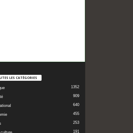
UTES LES CATÉGORIES
1352
que
909
té
640
ational
455
omie
253
s
191
 culture