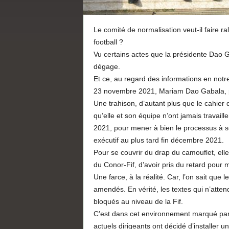
Le comité de normalisation veut-il faire r
football ?
Vu certains actes que la présidente Dao G
dégage.
Et ce, au regard des informations en not
23 novembre 2021, Mariam Dao Gabala, par 
Une trahison, d’autant plus que le cahier 
qu’elle et son équipe n’ont jamais travailler
2021, pour mener à bien le processus à so
exécutif au plus tard fin décembre 2021.
Pour se couvrir du drap du camouflet, ell
du Conor-Fif, d’avoir pris du retard pour 
Une farce, à la réalité. Car, l’on sait que 
amendés. En vérité, les textes qui n’atte
bloqués au niveau de la Fif.
C’est dans cet environnement marqué par le
actuels dirigeants ont décidé d’installer u