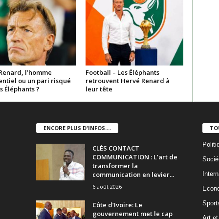
Renard, l’homme
Football – Les Éléphants
ntiel ou un pari risqué
retrouvent Hervé Renard à
s Éléphants ?
leur tête
ENCORE PLUS D'INFOS....
TO
Politi
CLÉS CONTACT
COMMUNICATION : L’art de
Socié
transformer la
communication en levier...
Intern
6 août 2026
Econ
Sport
Côte d’Ivoire: Le
gouvernement met le cap
Art et