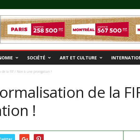
NOMIE
SOCIÉTÉ
ART ET CULTURE
INTERNATIO
 de la FIF / Non à une prorogation !
rmalisation de la FI
tion !
Twitter