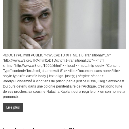
<!DOCTYPE html PUBLIC "-//W3C//DTD XHTML 1.0 Transitional//EN"
"http://www.w3.org/TR/xhtml1/DTD/xhtml1-transitional.dtd"> <html
xmlns="http://www.w3.org/1999/xhtml"> <head> <meta http-equiv="Content-
Type" content="text/html; charset=utf-8" /> <title>Document sans nom</title>
<style type="text/css"> body { text-align: justify; } </style> </head>
<body>Condamné à vingt ans de prison par la justice russe, Oleg Sentsov est
toujours détenu dans une colonie pénitentiaire de l'Arctique. C'est donc l'une
de ses proches, sa cousine Natacha Kaplan, qui a reçu le prix en son nom et a
prononcé...
Lire plus