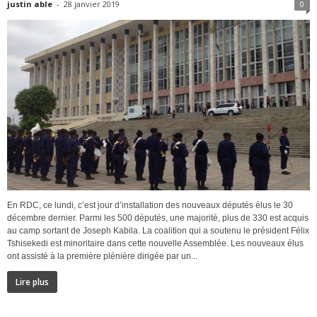
justin able
-
28 janvier 2019
0
En RDC, ce lundi, c’est jour d’installation des nouveaux députés élus le 30
décembre dernier. Parmi les 500 députés, une majorité, plus de 330 est acquis
au camp sortant de Joseph Kabila. La coalition qui a soutenu le président Félix
Tshisekedi est minoritaire dans cette nouvelle Assemblée. Les nouveaux élus
ont assisté à la première plénière dirigée par un...
Lire plus