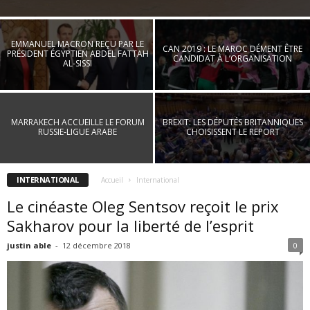
EMMANUEL MACRON REÇU PAR LE
CAN 2019 : LE MAROC DÉMENT ÊTRE
PRÉSIDENT ÉGYPTIEN ABDEL FATTAH
CANDIDAT À L’ORGANISATION
AL-SISSI
MARRAKECH ACCUEILLE LE FORUM
BREXIT: LES DÉPUTÉS BRITANNIQUES
RUSSIE-LIGUE ARABE
CHOISISSENT LE REPORT
INTERNATIONAL
Accueil
International
Le cinéaste Oleg Sentsov reçoit le prix
Sakharov pour la liberté de l’esprit
justin able
-
12 décembre 2018
0