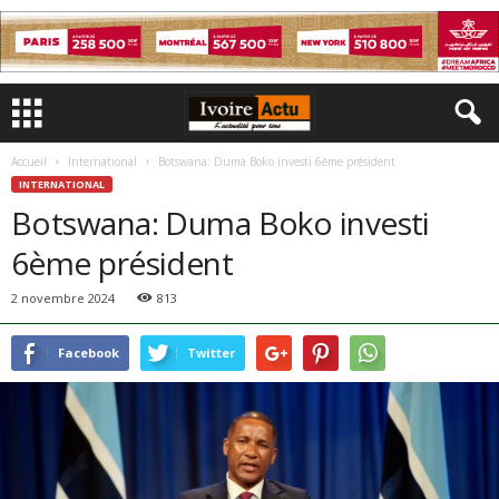
Accueil
International
Botswana: Duma Boko investi 6ème président
INTERNATIONAL
Botswana: Duma Boko investi
6ème président
2 novembre 2024
813
Facebook
Twitter