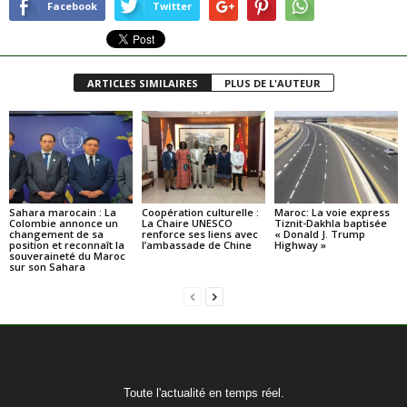
Facebook
Twitter
ARTICLES SIMILAIRES
PLUS DE L'AUTEUR
Sahara marocain : La
Coopération culturelle :
Maroc: La voie express
Colombie annonce un
La Chaire UNESCO
Tiznit-Dakhla baptisée
changement de sa
renforce ses liens avec
« Donald J. Trump
position et reconnaît la
l’ambassade de Chine
Highway »
souveraineté du Maroc
sur son Sahara
Toute l'actualité en temps réel.