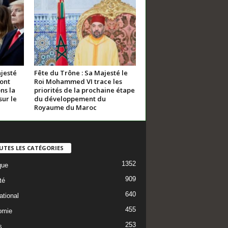
jesté
Fête du Trône : Sa Majesté le
sont
Roi Mohammed VI trace les
ns la
priorités de la prochaine étape
ur le
du développement du
Royaume du Maroc
UTES LES CATÉGORIES
1352
que
909
té
640
ational
455
omie
253
s