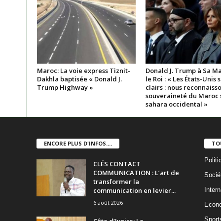
Maroc: La voie express Tiznit-
Donald J. Trump à Sa Ma
Dakhla baptisée « Donald J.
le Roi : « Les États-Unis 
Trump Highway »
clairs : nous reconnaisso
souveraineté du Maroc s
sahara occidental »
ENCORE PLUS D'INFOS....
TO
Politi
CLÉS CONTACT
COMMUNICATION : L’art de
Socié
transformer la
communication en levier...
Intern
6 août 2026
Econ
Sport
Côte d’Ivoire: Le