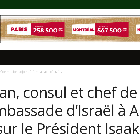
de mission adjoint à l’ambassade d’Israël à...
n, consul et chef de
mbassade d’Israël à A
sur le Président Isaa