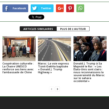
Facebook
Twitter
ARTICLES SIMILAIRES
PLUS DE L'AUTEUR
Coopération culturelle :
Maroc: La voie express
Donald J. Trump à Sa
La Chaire UNESCO
Tiznit-Dakhla baptisée
Majesté le Roi : « Les
renforce ses liens avec
« Donald J. Trump
États-Unis sont clairs :
l’ambassade de Chine
Highway »
nous reconnaissons la
souveraineté du Maroc
sur le sahara
occidental »