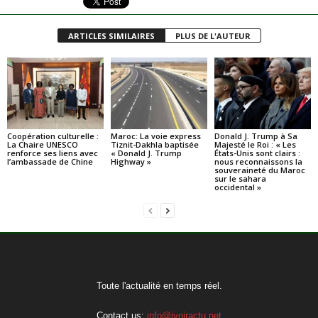
ARTICLES SIMILAIRES
PLUS DE L'AUTEUR
Coopération culturelle :
Maroc: La voie express
Donald J. Trump à Sa
La Chaire UNESCO
Tiznit-Dakhla baptisée
Majesté le Roi : « Les
renforce ses liens avec
« Donald J. Trump
États-Unis sont clairs :
l’ambassade de Chine
Highway »
nous reconnaissons la
souveraineté du Maroc
sur le sahara
occidental »
Toute l'actualité en temps réel.
Contact us:
info@ivoiractu.net