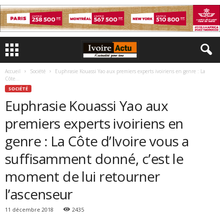
Accueil
Société
Euphrasie Kouassi Yao aux premiers experts ivoiriens en genre : La
Côte...
SOCIÉTÉ
Euphrasie Kouassi Yao aux
premiers experts ivoiriens en
genre : La Côte d’Ivoire vous a
suffisamment donné, c’est le
moment de lui retourner
l’ascenseur
11 décembre 2018
2435