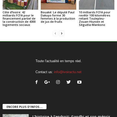
Côte d’Ivoire: 42
Bouaké: Le député Paul
10 milliards FCFA pour
milliards FCFA pour le
Dakuyo forme 30
revêtir 100 kilomètres
financement partiel de
femmes à la production
reliant Toulepleu-
la construction de 4300
de jus de fruits
Zouan-Hiunien et
logements sociaux
Séguéla-Mankono
Toute l'actualité en temps réel.
Contact us:
info@ivoiractu.net
ENCORE PLUS D'INFOS....
L’histoire à l’endroit: Gandhi et son mépris