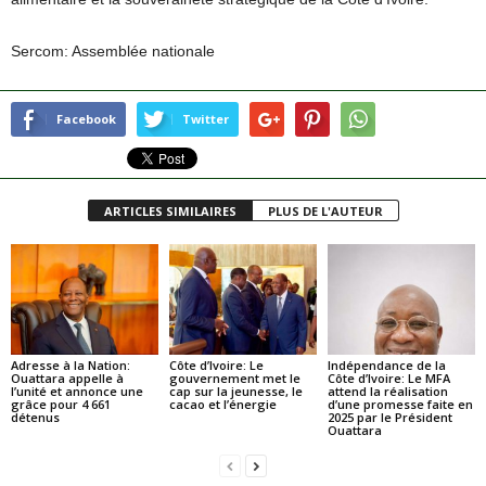
Sercom: Assemblée nationale
Facebook
Twitter
ARTICLES SIMILAIRES
PLUS DE L'AUTEUR
Adresse à la Nation:
Côte d’Ivoire: Le
Indépendance de la
Ouattara appelle à
gouvernement met le
Côte d’Ivoire: Le MFA
l’unité et annonce une
cap sur la jeunesse, le
attend la réalisation
grâce pour 4 661
cacao et l’énergie
d’une promesse faite en
détenus
2025 par le Président
Ouattara