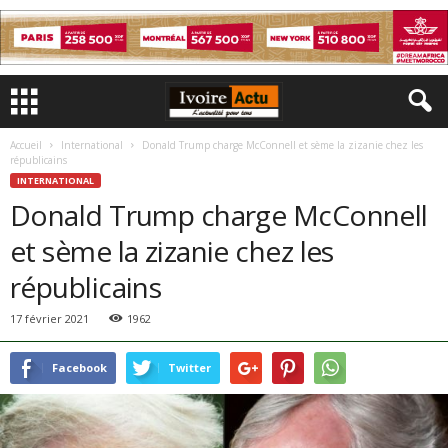
Accueil
International
Donald Trump charge McConnell et sème la zizanie chez les
républicains
INTERNATIONAL
Donald Trump charge McConnell
et sème la zizanie chez les
républicains
17 février 2021
1962
Facebook
Twitter