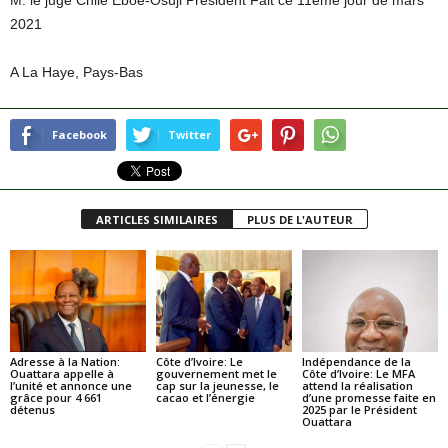
M. le juge Chile Eboe-Osuji Président Fait ce 11ème jour de mars
2021
A La Haye, Pays-Bas
Facebook
Twitter
ARTICLES SIMILAIRES
PLUS DE L'AUTEUR
Adresse à la Nation:
Côte d’Ivoire: Le
Indépendance de la
Ouattara appelle à
gouvernement met le
Côte d’Ivoire: Le MFA
l’unité et annonce une
cap sur la jeunesse, le
attend la réalisation
grâce pour 4 661
cacao et l’énergie
d’une promesse faite en
détenus
2025 par le Président
Ouattara