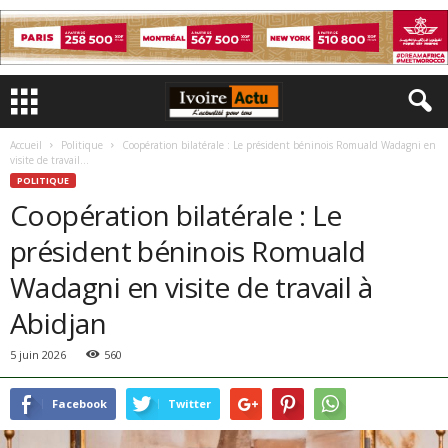
Accueil
Politique
Coopération bilatérale : Le président béninois Romuald Wadagni en
visite de travail...
POLITIQUE
Coopération bilatérale : Le
président béninois Romuald
Wadagni en visite de travail à
Abidjan
5 juin 2026
560
Facebook
Twitter