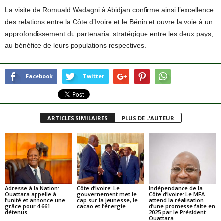
La visite de Romuald Wadagni à Abidjan confirme ainsi l’excellence
des relations entre la Côte d’Ivoire et le Bénin et ouvre la voie à un
approfondissement du partenariat stratégique entre les deux pays,
au bénéfice de leurs populations respectives.
Facebook
Twitter
ARTICLES SIMILAIRES
PLUS DE L'AUTEUR
Adresse à la Nation:
Côte d’Ivoire: Le
Indépendance de la
Ouattara appelle à
gouvernement met le
Côte d’Ivoire: Le MFA
l’unité et annonce une
cap sur la jeunesse, le
attend la réalisation
grâce pour 4 661
cacao et l’énergie
d’une promesse faite en
détenus
2025 par le Président
Ouattara