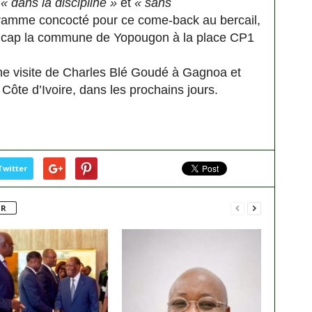
,
« dans la discipline »
et
« sans
ramme concocté pour ce come-back au bercail,
e cap la commune de Yopougon à la place CP1
ne visite de Charles Blé Goudé à Gagnoa et
Côte d’Ivoire, dans les prochains jours.
Twitter
UR