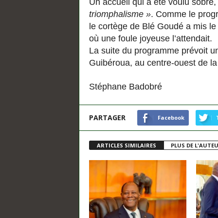
Un accueil qui a été voulu sobre
triomphalisme »
. Comme le prog
le cortège de Blé Goudé a mis l
où une foule joyeuse l’attendait.
La suite du programme prévoit u
Guibéroua, au centre-ouest de la 
Stéphane Badobré
PARTAGER
Facebook
ARTICLES SIMILAIRES
PLUS DE L'AUTE