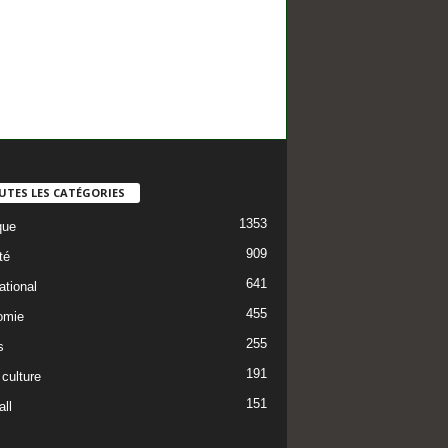
UTES LES CATÉGORIES
1353
que
909
té
641
ational
455
omie
255
s
191
 culture
151
ll