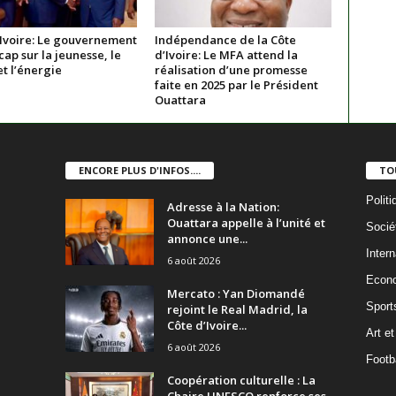
’Ivoire: Le gouvernement
Indépendance de la Côte
cap sur la jeunesse, le
d’Ivoire: Le MFA attend la
t l’énergie
réalisation d’une promesse
faite en 2025 par le Président
Ouattara
ENCORE PLUS D'INFOS....
TO
Politi
Adresse à la Nation:
Ouattara appelle à l’unité et
Socié
annonce une...
Intern
6 août 2026
Econ
Mercato : Yan Diomandé
Sport
rejoint le Real Madrid, la
Côte d’Ivoire...
Art et
6 août 2026
Footba
Coopération culturelle : La
Chaire UNESCO renforce ses