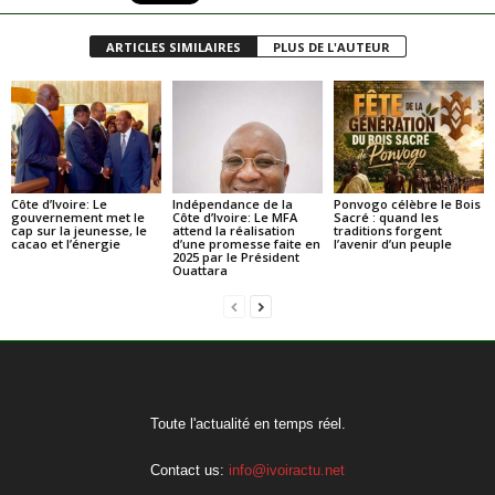
ARTICLES SIMILAIRES
PLUS DE L'AUTEUR
Côte d’Ivoire: Le
Indépendance de la
Ponvogo célèbre le Bois
gouvernement met le
Côte d’Ivoire: Le MFA
Sacré : quand les
cap sur la jeunesse, le
attend la réalisation
traditions forgent
cacao et l’énergie
d’une promesse faite en
l’avenir d’un peuple
2025 par le Président
Ouattara
Toute l'actualité en temps réel.
Contact us:
info@ivoiractu.net