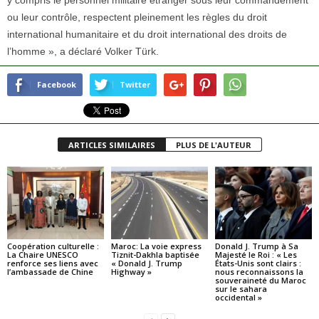
y compris le personnel militaire étranger sous leur commandement
ou leur contrôle, respectent pleinement les règles du droit
international humanitaire et du droit international des droits de
l’homme », a déclaré Volker Türk.
Facebook
Twitter
ARTICLES SIMILAIRES
PLUS DE L'AUTEUR
Coopération culturelle :
Maroc: La voie express
Donald J. Trump à Sa
La Chaire UNESCO
Tiznit-Dakhla baptisée
Majesté le Roi : « Les
renforce ses liens avec
« Donald J. Trump
États-Unis sont clairs :
l’ambassade de Chine
Highway »
nous reconnaissons la
souveraineté du Maroc
sur le sahara
occidental »