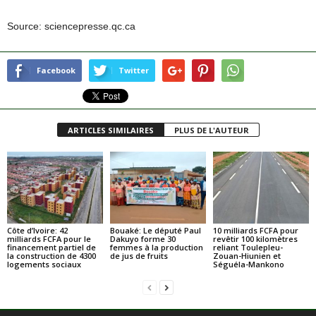
Source: sciencepresse.qc.ca
Facebook
Twitter
ARTICLES SIMILAIRES
PLUS DE L'AUTEUR
Côte d’Ivoire: 42
Bouaké: Le député Paul
10 milliards FCFA pour
milliards FCFA pour le
Dakuyo forme 30
revêtir 100 kilomètres
financement partiel de
femmes à la production
reliant Toulepleu-
la construction de 4300
de jus de fruits
Zouan-Hiunien et
logements sociaux
Séguéla-Mankono