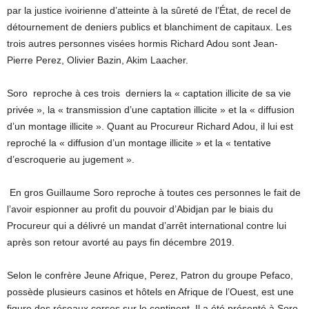
par la justice ivoirienne d’atteinte à la sûreté de l’État, de recel de
détournement de deniers publics et blanchiment de capitaux. Les
trois autres personnes visées hormis Richard Adou sont Jean-
Pierre Perez, Olivier Bazin, Akim Laacher.
Soro reproche à ces trois derniers la « captation illicite de sa vie
privée », la « transmission d’une captation illicite » et la « diffusion
d’un montage illicite ». Quant au Procureur Richard Adou, il lui est
reproché la « diffusion d’un montage illicite » et la « tentative
d’escroquerie au jugement ».
En gros Guillaume Soro reproche à toutes ces personnes le fait de
l’avoir espionner au profit du pouvoir d’Abidjan par le biais du
Procureur qui a délivré un mandat d’arrêt international contre lui
après son retour avorté au pays fin décembre 2019.
Selon le confrère Jeune Afrique, Perez, Patron du groupe Pefaco,
possède plusieurs casinos et hôtels en Afrique de l’Ouest, est une
figure des réseaux corses sur le continent. Il a été présenté à Soro