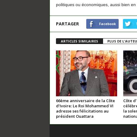
politiques ou économiques, aussi bien en Eu
PARTAGER
Facebook
ARTICLES SIMILAIRES
PLUS DE L'AUTE
66ème anniversaire de la Côte
Côte d’
d’Ivoire: Le Roi Mohammed VI
célèbre
adresse ses félicitations au
la sole
président Ouattara
nation