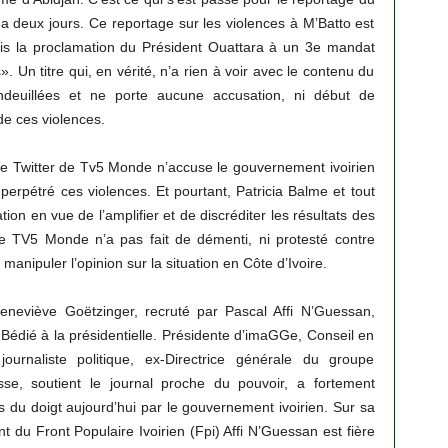
 a deux jours. Ce reportage sur les violences à M’Batto est
uis la proclamation du Président Ouattara à un 3e mandat
 Un titre qui, en vérité, n’a rien à voir avec le contenu du
ndeuillées et ne porte aucune accusation, ni début de
de ces violences.
ge Twitter de Tv5 Monde n’accuse le gouvernement ivoirien
 perpétré ces violences. Et pourtant, Patricia Balme et tout
ation en vue de l’amplifier et de discréditer les résultats des
ndre TV5 Monde n’a pas fait de démenti, ni protesté contre
r manipuler l’opinion sur la situation en Côte d’Ivoire.
eneviève Goёtzinger, recruté par Pascal Affi N’Guessan,
Bédié à la présidentielle. Présidente d’imaGGe, Conseil en
ournaliste politique, ex-Directrice générale du groupe
sse, soutient le journal proche du pouvoir, a fortement
és du doigt aujourd’hui par le gouvernement ivoirien. Sur sa
t du Front Populaire Ivoirien (Fpi) Affi N’Guessan est fière