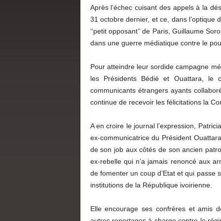
Après l’échec cuisant des appels à la déso
31 octobre dernier, et ce, dans l’optique 
‘‘petit opposant’’ de Paris, Guillaume Sor
dans une guerre médiatique contre le pouv
Pour atteindre leur sordide campagne médi
les Présidents Bédié et Ouattara, le c
communicants étrangers ayants collaboré
continue de recevoir les félicitations la 
A en croire le journal l’expression, Patri
ex-communicatrice du Président Ouattara
de son job aux côtés de son ancien patron
ex-rebelle qui n’a jamais renoncé aux ar
de fomenter un coup d’Etat et qui passe so
institutions de la République ivoirienne.
Elle encourage ses confrères et amis d
autres reportages à charge contre le régi