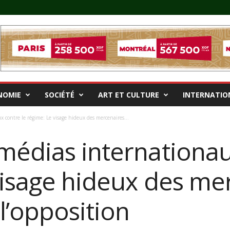
NOMIE
SOCIÉTÉ
ART ET CULTURE
INTERNATIO
 contre le régime: Le visage hideux des mercenaires...
médias internationau
visage hideux des me
l’opposition