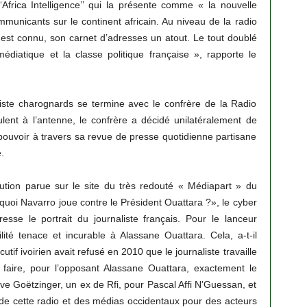
‘Africa Intelligence’’ qui la présente comme « la nouvelle
municants sur le continent africain. Au niveau de la radio
 est connu, son carnet d’adresses un atout. Le tout doublé
diatique et la classe politique française », rapporte le
liste charognards se termine avec le confrère de la Radio
ulent à l’antenne, le confrère a décidé unilatéralement de
pouvoir à travers sa revue de presse quotidienne partisane
.
ution parue sur le site du très redouté « Médiapart » du
quoi Navarro joue contre le Président Ouattara ?», le cyber
resse le portrait du journaliste français. Pour le lanceur
lité tenace et incurable à Alassane Ouattara. Cela, a-t-il
utif ivoirien avait refusé en 2010 que le journaliste travaille
 faire, pour l’opposant Alassane Ouattara, exactement le
ve Goёtzinger, un ex de Rfi, pour Pascal Affi N’Guessan, et
 de cette radio et des médias occidentaux pour des acteurs