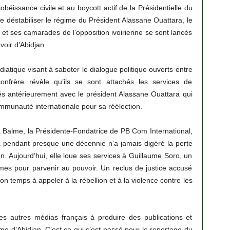
béissance civile et au boycott actif de la Présidentielle du
de déstabiliser le régime du Président Alassane Ouattara, le
o et ses camarades de l’opposition ivoirienne se sont lancés
oir d’Abidjan.
atique visant à saboter le dialogue politique ouverts entre
onfrère révèle qu’ils se sont attachés les services de
s antérieurement avec le président Alassane Ouattara qui
Communauté internationale pour sa réélection.
cia Balme, la Présidente-Fondatrice de PB Com International,
 pendant presque une décennie n’a jamais digéré la perte
. Aujourd’hui, elle loue ses services à Guillaume Soro, un
mes pour parvenir au pouvoir. Un reclus de justice accusé
n temps à appeler à la rébellion et à la violence contre les
es autres médias français à produire des publications et
me d’Abidjan. C’est ce qui s’est passé pour le reportage du