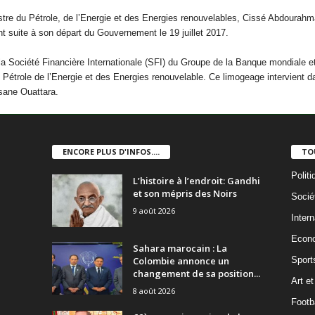
stre du Pétrole, de l’Energie et des Energies renouvelables, Cissé Abdourahm
int suite à son départ du Gouvernement le 19 juillet 2017.
e la Société Financière Internationale (SFI) du Groupe de la Banque mondiale 
Pétrole de l’Energie et des Energies renouvelable. Ce limogeage intervient 
sane Ouattara.
ENCORE PLUS D'INFOS....
TO
Politi
L’histoire à l’endroit: Gandhi
et son mépris des Noirs
Socié
9 août 2026
Intern
Econ
Sahara marocain : La
Colombie annonce un
Sport
changement de sa position...
Art et
8 août 2026
Footba