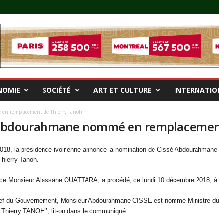
NOMIE
SOCIÉTÉ
ART ET CULTURE
INTERNATIO
en remplacement de Thierry Tanoh
 Abdourahmane nommé en remplacement
8, la présidence ivoirienne annonce la nomination de Cissé Abdourahmane mi
hierry Tanoh.
lence Monsieur Alassane OUATTARA, a procédé, ce lundi 10 décembre 2018,
 Chef du Gouvernement, Monsieur Abdourahmane CISSE est nommé Ministre du P
Thierry TANOH’’, lit-on dans le communiqué.