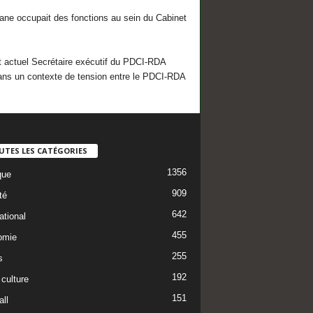
ane occupait des fonctions au sein du Cabinet
et actuel Secrétaire exécutif du PDCI-RDA
dans un contexte de tension entre le PDCI-RDA
UTES LES CATÉGORIES
1356
que
909
té
642
ational
455
omie
255
s
192
 culture
151
ll