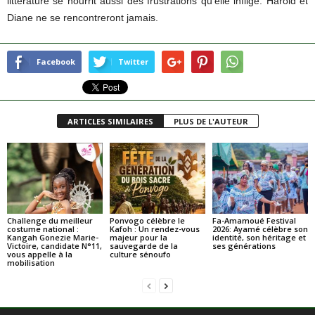
littérature se nourrit aussi des frustrations qu’elle inflige. Harold et
Diane ne se rencontreront jamais.
Facebook
Twitter
ARTICLES SIMILAIRES
PLUS DE L'AUTEUR
Challenge du meilleur
Ponvogo célèbre le
Fa-Amamoué Festival
costume national :
Kafoh : Un rendez-vous
2026: Ayamé célèbre son
Kangah Gonezie Marie-
majeur pour la
identité, son héritage et
Victoire, candidate N°11,
sauvegarde de la
ses générations
vous appelle à la
culture sénoufo
mobilisation