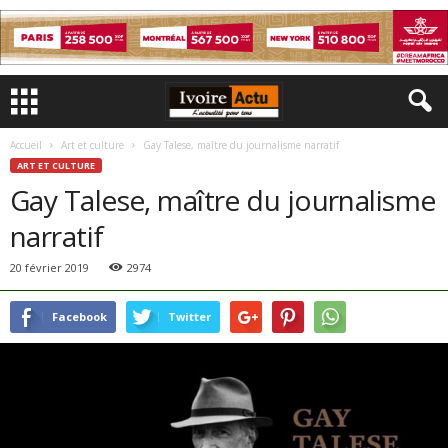
Accueil
Art et culture
Gay Talese, maître du journalisme narratif
ART ET CULTURE
Gay Talese, maître du journalisme
narratif
20 février 2019
2974
Facebook
Twitter